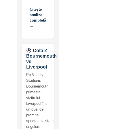
Citește
analiza
completă
→
Cota 2
Bournemouth
vs
Liverpool
Pe Vitality
Stadium,
Bournemouth
primește
vizita lui
Liverpool într-
un duel ce
promite
spectaculozitate
și goluri.