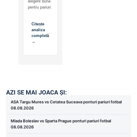
alegere bună
pentru pariuri.
Citește
analiza
completă
→
AZI SE MAI JOACA ȘI:
ASA Targu Mures vs Cetatea Suceava ponturi pariuri fotbal
08.08.2026
Mlada Boleslav vs Sparta Prague ponturi pariuri fotbal
08.08.2026