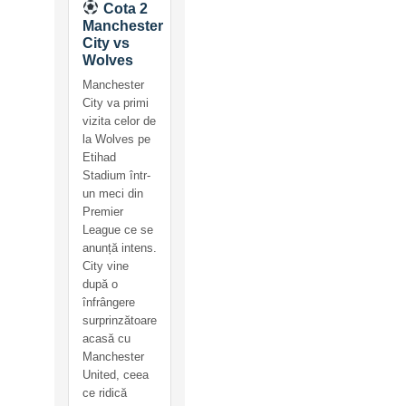
Cota 2
Manchester
City vs
Wolves
Manchester
City va primi
vizita celor de
la Wolves pe
Etihad
Stadium într-
un meci din
Premier
League ce se
anunță intens.
City vine
după o
înfrângere
surprinzătoare
acasă cu
Manchester
United, ceea
ce ridică