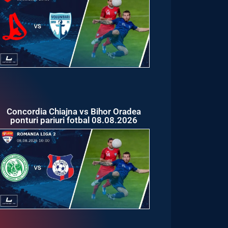
Concordia Chiajna vs Bihor Oradea
ponturi pariuri fotbal 08.08.2026