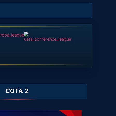
COTA 2