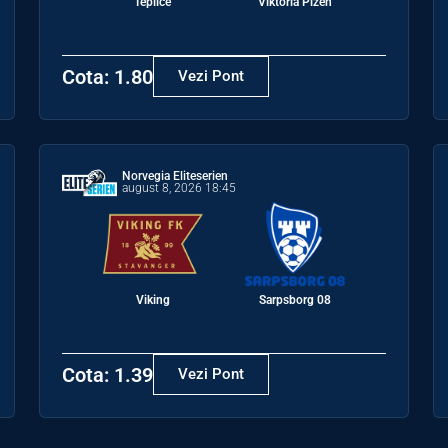
Teplice
Viktoria Plzen
Cota: 1.80
Vezi Pont
Norvegia Eliteserien
august 8, 2026 18:45
Viking
Sarpsborg 08
Cota: 1.39
Vezi Pont