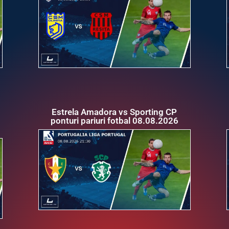
Estrela Amadora vs Sporting CP
ponturi pariuri fotbal 08.08.2026