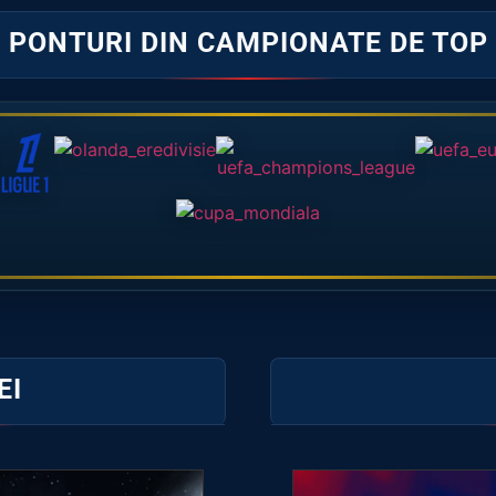
PONTURI DIN CAMPIONATE DE TOP
EI