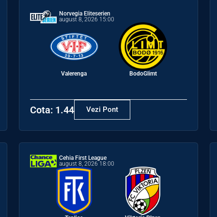
Norvegia Eliteserien
august 8, 2026 15:00
Valerenga
BodoGlimt
Cota: 1.44
Vezi Pont
Cehia First League
august 8, 2026 18:00