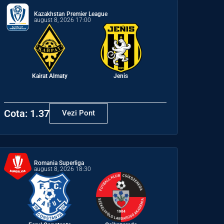
Kazakhstan Premier League
august 8, 2026 17:00
Kairat Almaty
Jenis
Cota: 1.37
Vezi Pont
Romania Superliga
august 8, 2026 18:30