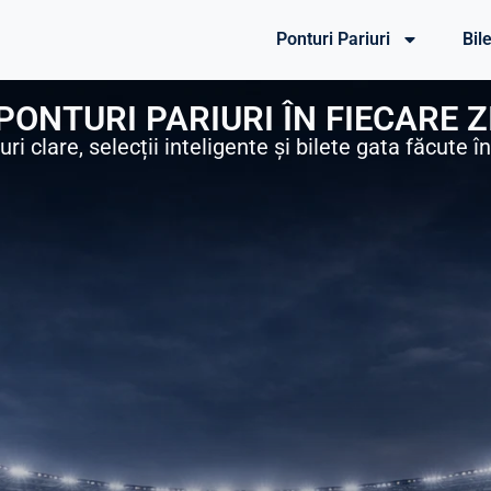
Ponturi Pariuri
Bile
PONTURI PARIURI ÎN FIECARE Z
ri clare, selecții inteligente și bilete gata făcute în