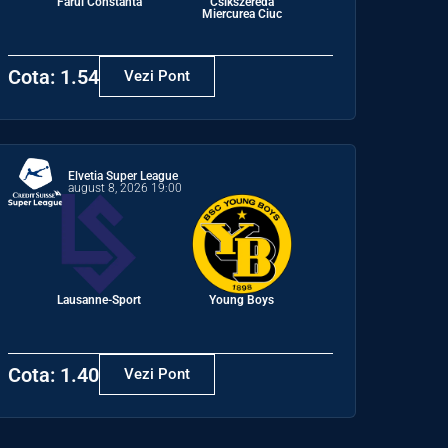
Farul Constanta
Csikszereda
Miercurea Ciuc
Cota: 1.54
Vezi Pont
Elvetia Super League
august 8, 2026 19:00
Lausanne-Sport
Young Boys
Cota: 1.40
Vezi Pont