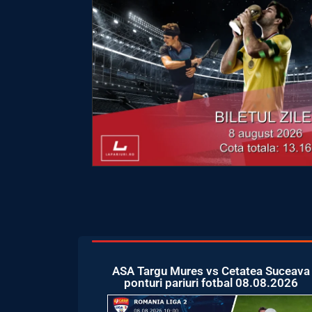
ASA Targu Mures vs Cetatea Suceava
ponturi pariuri fotbal 08.08.2026