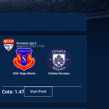
Romania Liga 2
august 8, 2026 11:00
ASA Targu Mures
Cetatea Suceava
Cota: 1.47
Vezi Pont