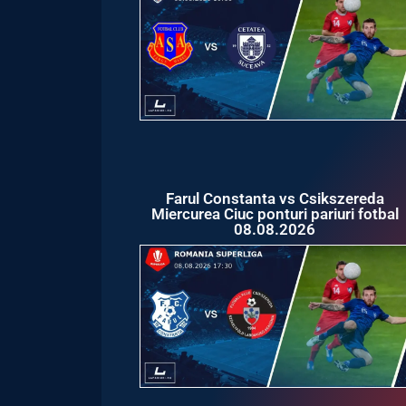
Farul Constanta vs Csikszereda
Miercurea Ciuc ponturi pariuri fotbal
08.08.2026