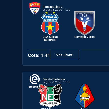
Romania Liga 2
august 8, 2026 11:00
CSA Steaua
Ramnicu Valcea
Bucuresti
Cota: 1.41
Vezi Pont
Olanda Eredivisie
august 8, 2026 17:30