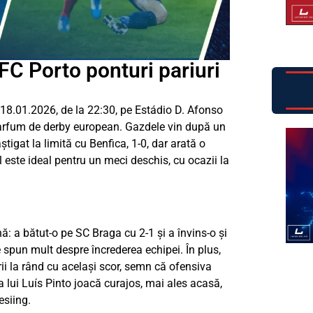
FC Porto ponturi pariuri
18.01.2026, de la 22:30, pe Estádio D. Afonso
 parfum de derby european. Gazdele vin după un
tigat la limită cu Benfica, 1-0, dar arată o
 este ideal pentru un meci deschis, cu ocazii la
: a bătut-o pe SC Braga cu 2-1 și a învins-o și
 spun mult despre încrederea echipei. În plus,
orii la rând cu același scor, semn că ofensiva
pa lui Luís Pinto joacă curajos, mai ales acasă,
esiing.