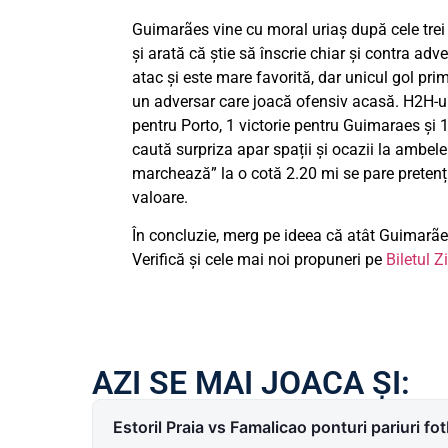
Guimarães vine cu moral uriaș după cele trei v
și arată că știe să înscrie chiar și contra adv
atac și este mare favorită, dar unicul gol prim
un adversar care joacă ofensiv acasă. H2H-ul e
pentru Porto, 1 victorie pentru Guimaraes și 1
caută surpriza apar spații și ocazii la ambele 
marchează” la o cotă 2.20 mi se pare pretenți
valoare.
În concluzie, merg pe ideea că atât Guimarães
Verifică și cele mai noi propuneri pe
Biletul Zi
AZI SE MAI JOACA ȘI:
Estoril Praia vs Famalicao ponturi pariuri f