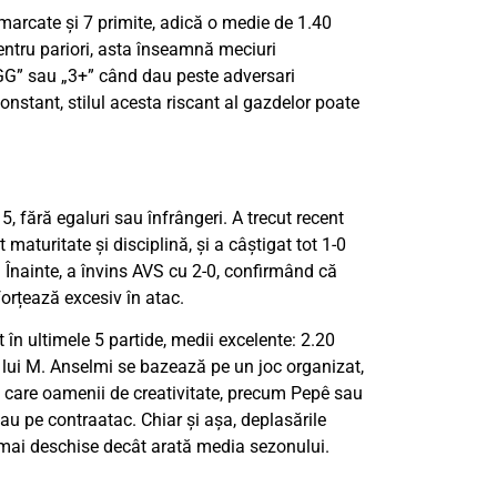
 marcate și 7 primite, adică o medie de 1.40
 Pentru pariori, asta înseamnă meciuri
„GG” sau „3+” când dau peste adversari
onstant, stilul acesta riscant al gazdelor poate
 5, fără egaluri sau înfrângeri. A trecut recent
 maturitate și disciplină, și a câștigat tot 1-0
 Înainte, a învins AVS cu 2-0, confirmând că
forțează excesiv în atac.
 în ultimele 5 partide, medii excelente: 2.20
 lui M. Anselmi se bazează pe un joc organizat,
 în care oamenii de creativitate, precum Pepê sau
au pe contraatac. Chiar și așa, deplasările
e mai deschise decât arată media sezonului.