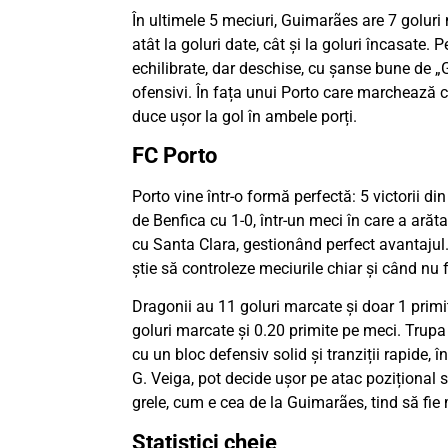
În ultimele 5 meciuri, Guimarães are 7 goluri
atât la goluri date, cât și la goluri încasate.
echilibrate, dar deschise, cu șanse bune de 
ofensivi. În fața unui Porto care marchează c
duce ușor la gol în ambele porți.
FC Porto
Porto vine într-o formă perfectă: 5 victorii din
de Benfica cu 1-0, într-un meci în care a arătat
cu Santa Clara, gestionând perfect avantajul.
știe să controleze meciurile chiar și când nu 
Dragonii au 11 goluri marcate și doar 1 primit
goluri marcate și 0.20 primite pe meci. Trupa
cu un bloc defensiv solid și tranziții rapide,
G. Veiga, pot decide ușor pe atac pozițional s
grele, cum e cea de la Guimarães, tind să fi
Statistici cheie