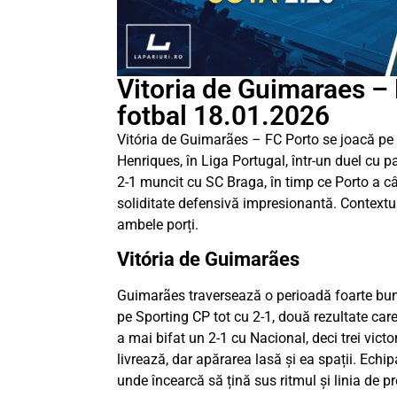
Vitoria de Guimaraes – 
fotbal 18.01.2026
Vitória de Guimarães – FC Porto se joacă pe 
Henriques, în Liga Portugal, într-un duel cu
2-1 muncit cu SC Braga, în timp ce Porto a câș
soliditate defensivă impresionantă. Contextul
ambele porți.
Vitória de Guimarães
Guimarães traversează o perioadă foarte bună
pe Sporting CP tot cu 2-1, două rezultate care
a mai bifat un 2-1 cu Nacional, deci trei vict
livrează, dar apărarea lasă și ea spații. Echi
unde încearcă să țină sus ritmul și linia de pr