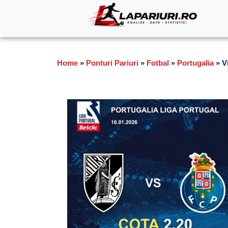
Home
»
Ponturi Pariuri
»
Fotbal
»
Portugalia
»
V