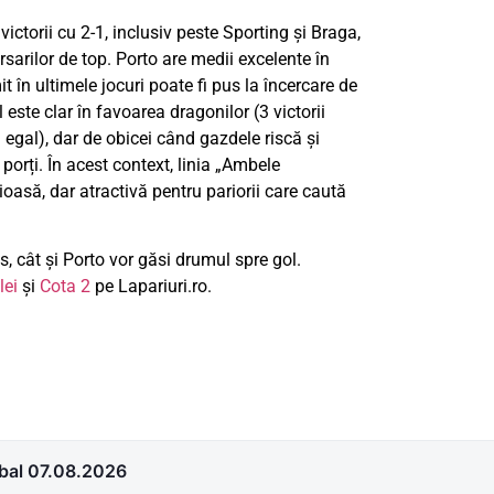
ictorii cu 2-1, inclusiv peste Sporting și Braga,
ersarilor de top. Porto are medii excelente în
it în ultimele jocuri poate fi pus la încercare de
ste clar în favoarea dragonilor (3 victorii
 egal), dar de obicei când gazdele riscă și
porți. În acest context, linia „Ambele
oasă, dar atractivă pentru pariorii care caută
, cât și Porto vor găsi drumul spre gol.
lei
și
Cota 2
pe Lapariuri.ro.
otbal 07.08.2026