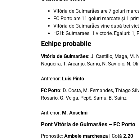
Vitória de Guimarães are 7 goluri marcat
FC Porto are 11 goluri marcate și 1 primi
Vitória de Guimarães vine după trei vict
H2H: Guimaraes: 1 victorie, Egaluri: 1, F
Echipe probabile
Vitória de Guimarães
: J. Castillo, Maga, M. 
Nogueira, T. Arcanjo, Samu, N. Saviolo, N. Oli
Antrenor:
Luís Pinto
FC Porto
: D. Costa, M. Fernandes, Thiago Silva
Rosario, G. Veiga, Pepê, Samu, B. Sainz
Antrenor:
M. Anselmi
Pont Vitória de Guimarães – FC Porto
Pronostic:
Ambele marcheaza
| Cotă
2.20