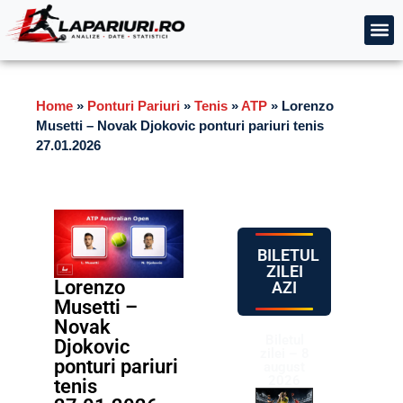
Home
»
Ponturi Pariuri
»
Tenis
»
ATP
»
Lorenzo
Musetti – Novak Djokovic ponturi pariuri tenis
27.01.2026
BILETUL
ZILEI
Lorenzo
AZI
Musetti –
Novak
Biletul
Djokovic
zilei – 8
ponturi pariuri
august
2026
tenis