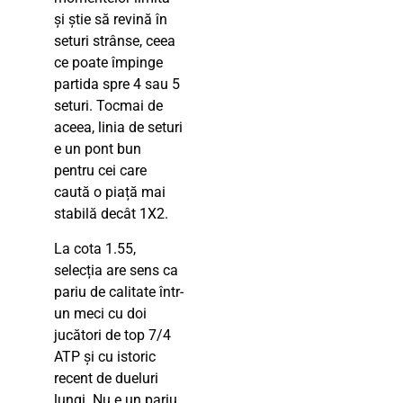
și știe să revină în
seturi strânse, ceea
ce poate împinge
partida spre 4 sau 5
seturi. Tocmai de
aceea, linia de seturi
e un pont bun
pentru cei care
caută o piață mai
stabilă decât 1X2.
La cota 1.55,
selecția are sens ca
pariu de calitate într-
un meci cu doi
jucători de top 7/4
ATP și cu istoric
recent de dueluri
lungi. Nu e un pariu