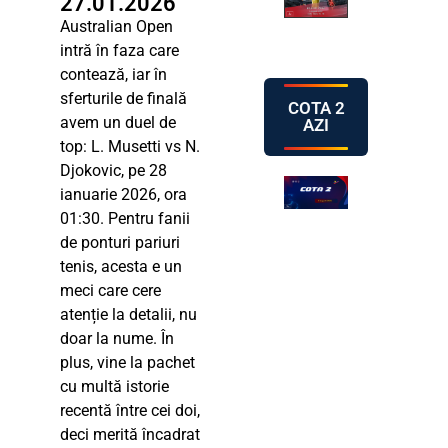
27.01.2026
Australian Open
intră în faza care
contează, iar în
sferturile de finală
COTA 2
avem un duel de
AZI
top: L. Musetti vs N.
Djokovic, pe 28
ianuarie 2026, ora
01:30. Pentru fanii
de ponturi pariuri
tenis, acesta e un
meci care cere
atenție la detalii, nu
doar la nume. În
plus, vine la pachet
cu multă istorie
recentă între cei doi,
deci merită încadrat