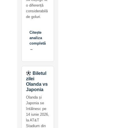
o diferență
considerabilă
de goluri.
Citește
analiza
completă
→
Biletul
zilei
Olanda vs
Japonia
Olanda și
Japonia se
întâlnesc pe
14 iunie 2026,
la AT&T
Stadium din