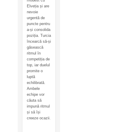
modest cu
Elveția și are
nevoie
urgentă de
puncte pentru
a-și consolida
poziția. Turcia
încearcă să-și
găsească
ritmul în
competiția de
top, iar duelul
promite o
luptă
echilibrată.
Ambele
echipe vor
căuta să
impună ritmul
și să își
creeze ocazii.