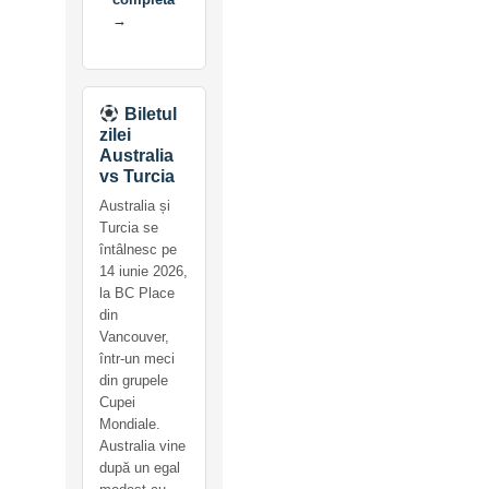
→
Biletul
zilei
Australia
vs Turcia
Australia și
Turcia se
întâlnesc pe
14 iunie 2026,
la BC Place
din
Vancouver,
într-un meci
din grupele
Cupei
Mondiale.
Australia vine
după un egal