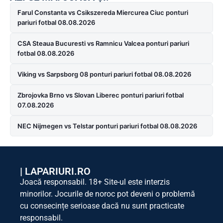
Farul Constanta vs Csikszereda Miercurea Ciuc ponturi
pariuri fotbal 08.08.2026
CSA Steaua Bucuresti vs Ramnicu Valcea ponturi pariuri
fotbal 08.08.2026
Viking vs Sarpsborg 08 ponturi pariuri fotbal 08.08.2026
Zbrojovka Brno vs Slovan Liberec ponturi pariuri fotbal
07.08.2026
NEC Nijmegen vs Telstar ponturi pariuri fotbal 08.08.2026
|
LAPARIURI.RO
Joacă responsabil. 18+ Site-ul este interzis
minorilor. Jocurile de noroc pot deveni o problemă
cu consecințe serioase dacă nu sunt practicate
responsabil.