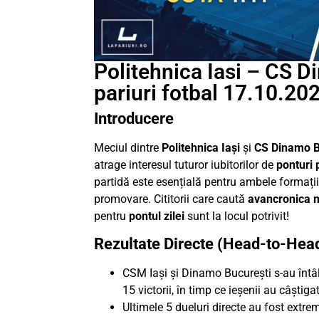
Politehnica Iasi – CS D
pariuri fotbal 17.10.20
Introducere
Meciul dintre
Politehnica Iași
și
CS Dinamo B
atrage interesul tuturor iubitorilor de
ponturi 
partidă este esențială pentru ambele formații
promovare. Cititorii care caută
avancronica m
pentru
pontul zilei
sunt la locul potrivit!
Rezultate Directe (Head-to-Hea
CSM Iași și Dinamo București s-au întâ
15 victorii, în timp ce ieșenii au câștigat
Ultimele 5 dueluri directe au fost extrem