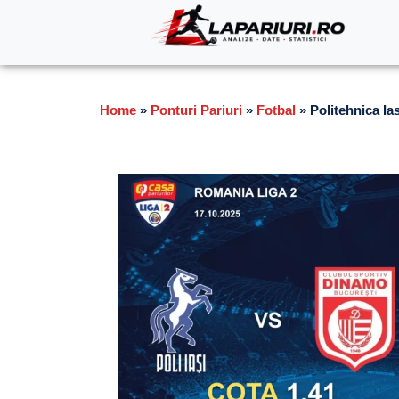
Home
»
Ponturi Pariuri
»
Fotbal
»
Politehnica Ia