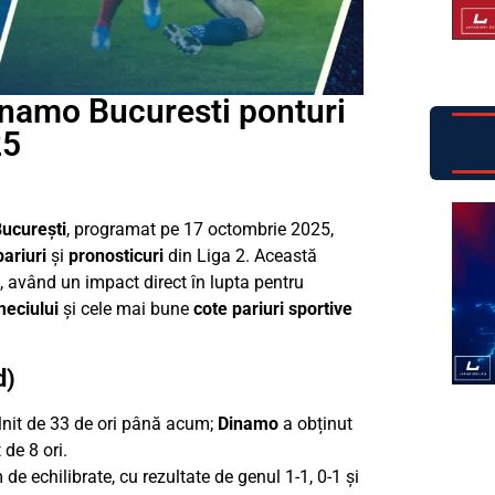
inamo Bucuresti ponturi
25
ucurești
, programat pe 17 octombrie 2025,
pariuri
și
pronosticuri
din Liga 2. Această
, având un impact direct în lupta pentru
eciului
și cele mai bune
cote pariuri sportive
d)
lnit de 33 de ori până acum;
Dinamo
a obținut
 de 8 ori.
 de echilibrate, cu rezultate de genul 1-1, 0-1 și