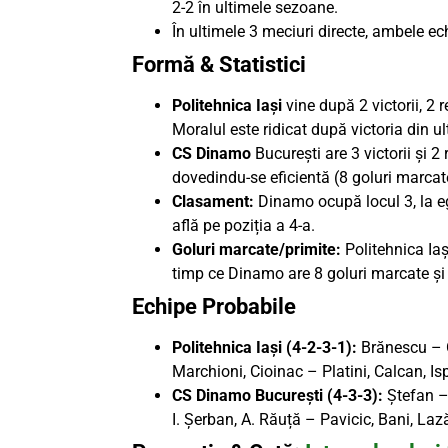
2-2 în ultimele sezoane.
În ultimele 3 meciuri directe, ambele e
Formă & Statistici
Politehnica Iași
vine după 2 victorii, 2 r
Moralul este ridicat după victoria din u
CS Dinamo
București are 3 victorii și 
dovedindu-se eficientă (8 goluri marcat
Clasament:
Dinamo ocupă locul 3, la eg
află pe poziția a 4-a.
Goluri marcate/primite:
Politehnica Iași
timp ce Dinamo are 8 goluri marcate și 
Echipe Probabile
Politehnica Iași (4-2-3-1):
Brănescu – O
Marchioni, Cioinac – Platini, Calcan, I
CS Dinamo București (4-3-3):
Ștefan – 
I. Șerban, A. Răuță – Pavicic, Bani, Laz