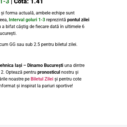
 1-3
|
Cotă: 1.41
r și forma actuală, ambele echipe sunt
ceea,
Interval goluri 1-3
reprezintă
pontul zilei
u a bifat câștig de fiecare dată în ultimele 6
ucurești.
recum GG sau sub 2.5 pentru biletul zilei.
tehnica Iași – Dinamo București
una dintre
a 2. Optează pentru
pronosticul
nostru și
rile noastre pe
Biletul Zilei
și pentru cote
format și inspirat la pariuri sportive!