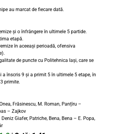
chipe au marcat de fiecare dată.
emize și o înfrângere în ultimele 5 partide.
ltima etapă.
2 remize în aceeași perioadă, ofensiva
e).
alitate de puncte cu Politehnica Iași, care se
 a înscris 9 și a primit 5 în ultimele 5 etape, în
3 primite.
nea, Frăsinescu, M. Roman, Panțîru –
spas – Zajkov
Deniz Giafer, Patriche, Bena, Bena – E. Popa,
ăr