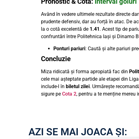
Pronostic & Cotă:
Interval goluri
Având în vedere ultimele rezultate directe da
prudente defensiv, dar au forță în atac. De a
la o cotă excelentă de
1.41
. Acest tip de pari
confruntări între Politehnica Iași și Dinamo B
Ponturi pariuri
: Caută și alte pariuri p
Concluzie
Miza ridicată și forma apropiată fac din
Poli
cele mai așteptate partide ale etapei din Lig
include-l în
biletul zilei
. Urmărește recomandă
sigure pe
Cota 2
, pentru a te menține mereu in
AZI SE MAI JOACA ȘI: